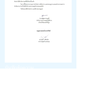
บันทึกข้อความ
FAX
077559493
TEL.
077559113
สำนักงานสาธารณสุขอำเภอละแม 90/1 ม.9
ต.ละแม อ.ละแม จ.ชุมพร